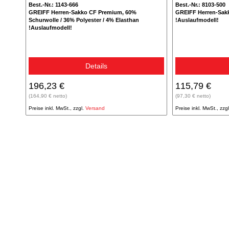
Best.-Nr.: 1143-666
Best.-Nr.: 8103-500
GREIFF Herren-Sakko CF Premium, 60%
GREIFF Herren-Sakko
Schurwolle / 36% Polyester / 4% Elasthan
!Auslaufmodell!
!Auslaufmodell!
Details
196,23 €
115,79 €
(164,90 € netto)
(97,30 € netto)
Preise inkl. MwSt., zzgl.
Versand
Preise inkl. MwSt., zzg