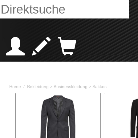
Home /
Bekleidung
> Businesskleidung
> Sakkos