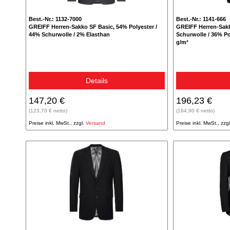
Best.-Nr.: 1132-7000
Best.-Nr.: 1141-666
GREIFF Herren-Sakko SF Basic, 54% Polyester /
GREIFF Herren-Sak
44% Schurwolle / 2% Elasthan
Schurwolle / 36% Po
g/m²
Details
147,20 €
196,23 €
(123,70 € netto)
(164,90 € netto)
Preise inkl. MwSt., zzgl.
Versand
Preise inkl. MwSt., zzg