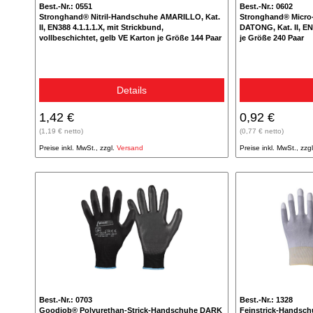
Best.-Nr.: 0551
Best.-Nr.: 0602
Stronghand® Nitril-Handschuhe AMARILLO, Kat.
Stronghand® Micro
II, EN388 4.1.1.1.X, mit Strickbund,
DATONG, Kat. II, EN 
vollbeschichtet, gelb VE Karton je Größe 144 Paar
je Größe 240 Paar
Details
1,42 €
0,92 €
(1,19 € netto)
(0,77 € netto)
Preise inkl. MwSt., zzgl.
Versand
Preise inkl. MwSt., zzg
Best.-Nr.: 0703
Best.-Nr.: 1328
Goodjob® Polyurethan-Strick-Handschuhe DARK
Feinstrick-Handsch