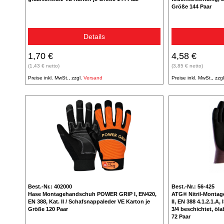
Größe 144 Paar
Details
1,70 €
4,58 €
(1,43 € netto)
(3,85 € netto)
Preise inkl. MwSt., zzgl.
Versand
Preise inkl. MwSt., zzg
Best.-Nr.: 402000
Best.-Nr.: 56-425
Hase Montagehandschuh POWER GRIP I, EN420,
ATG® Nitril-Montag
EN 388, Kat. II / Schafsnappaleder VE Karton je
II, EN 388 4.1.2.1.A
Größe 120 Paar
3/4 beschichtet, öl
72 Paar