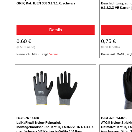
GRIP, Kat. II, EN 388 3.1.3.1.X, schwarz
Beschichtung, atmun
0.1.3.X.X VE Karton
Details
0,60 €
0,75 €
(0,50 € netto)
(0,63 € netto)
Preise inkl. MwSt., zzgl.
Versand
Preise inkl. MwSt., zzg
Best.-Nr.: 1466
Best.-Nr.: 34-875
LeiKaFlex® Nylon-Feinstrick
ATG® Nylon-Strick
Montagehandschuhe, Kat. II, EN366:2016 4.1.3.1.X,
Ultimate", Kat. II, 
grau/schwarz VE Karton je Größe 144 Paar
touchscreenfähig, 3