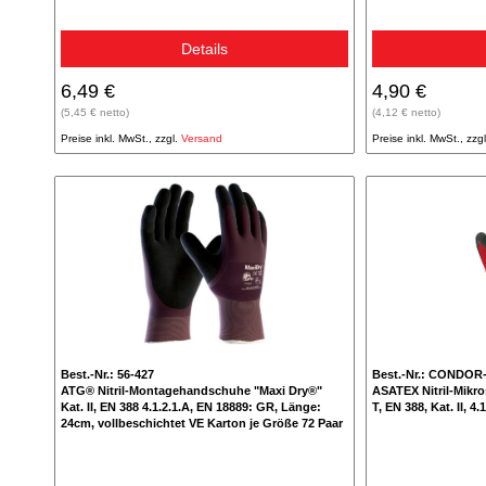
Details
6,49 €
4,90 €
(5,45 € netto)
(4,12 € netto)
Preise inkl. MwSt., zzgl.
Versand
Preise inkl. MwSt., zzg
Best.-Nr.: 56-427
Best.-Nr.: CONDOR
ATG® Nitril-Montagehandschuhe "Maxi Dry®"
ASATEX Nitril-Mi
Kat. II, EN 388 4.1.2.1.A, EN 18889: GR, Länge:
T, EN 388, Kat. II, 4
24cm, vollbeschichtet VE Karton je Größe 72 Paar