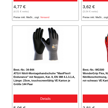
4,77 €
3,62 €
(4,01 € netto)
(3,04 € netto)
Preise inkl. MwSt., zzgl.
Versand
Preise inkl. MwSt., zzg
Best.-Nr.: 34-844
Best.-Nr.: WG500
ATG® Nitril-Montagehandschuhe "MaxiFlex®
WonderGrip Flex, N
Endurance" mit Noppen, Kat. II, EN 388 4.1.3.1.A,
Nitrilbeschichtung, K
Länge: 23cm, touchscreenfähig VE Karton je
rot-schwarz VE Kart
Größe 144 Paar
Details