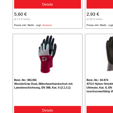
Details
5,60 €
2,93 €
(4,71 € netto)
(2,46 € netto)
Preise inkl. MwSt., zzgl.
Versand
Preise inkl. MwSt., zzg
Best.-Nr.: WG355
Best.-Nr.: 34-874
WonderGrip Dual, Mikrofaserhandschuh mit
ATG® Nylon-Strick
Latexbeschichtung, EN 388, Kat. II (2.1.3.1)
Ultimate, Kat. II, E
touchscreenfähig V
Details