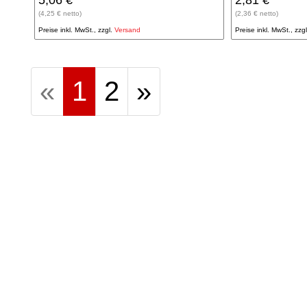
5,06 €
2,81 €
(4,25 € netto)
(2,36 € netto)
Preise inkl. MwSt., zzgl.
Versand
Preise inkl. MwSt., zzg
(aktuell)
(aktuell)
«
1
2
»