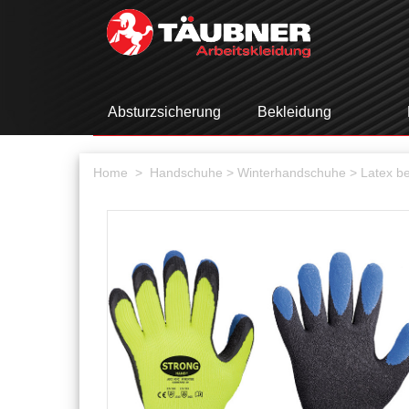
Absturzsicherung
Bekleidung
Home >
Handschuhe
> Winterhandschuhe
> Latex be