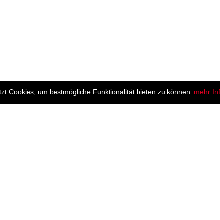
zt Cookies, um bestmögliche Funktionalität bieten zu können.
mehr In
Shop Info
ABS Täubner GmbH, Straße des Friedens 4a,
08352 Raschau-Markersbach
03774/1581-0