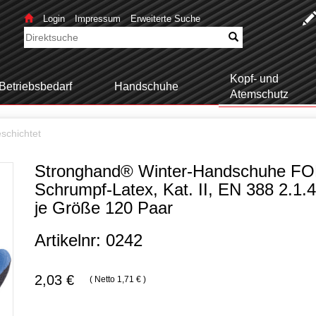
Login
Impressum
Erweiterte Suche
Kopf- und
Betriebsbedarf
Handschuhe
Atemschutz
schichtet
Stronghand® Winter-Handschuhe FO
Schrumpf-Latex, Kat. II, EN 388 2.1.
je Größe 120 Paar
Artikelnr: 0242
2,03 €
( Netto 1,71 € )