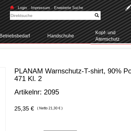
Login
Impressum
Erweiterte Suche
Kopf- und
Betriebsbedarf
Handschuhe
Atemschutz
PLANAM Warnschutz-T-shirt, 90% Po
471 Kl. 2
Artikelnr: 2095
25,35 €
( Netto 21,30 € )