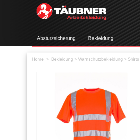
Absturzsicherung
Bekleidung
Home >
Bekleidung
> Warnschutzbekleidung
> Shirts