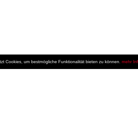
zt Cookies, um bestmögliche Funktionalität bieten zu können.
mehr In
Shop Info
ABS Täubner GmbH, Straße des Friedens 4a,
08352 Raschau-Markersbach