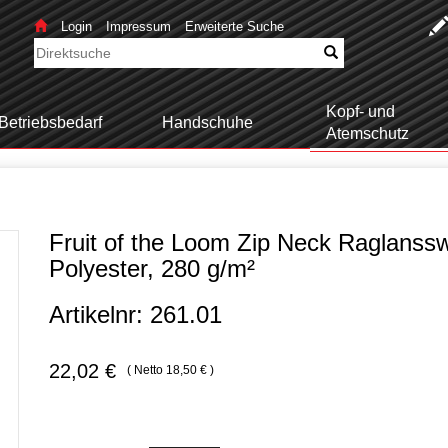
Login
Impressum
Erweiterte Suche
Kopf- und
Betriebsbedarf
Handschuhe
Atemschutz
Fruit of the Loom Zip Neck Raglans
Polyester, 280 g/m²
Artikelnr: 261.01
22,02 €
( Netto 18,50 € )