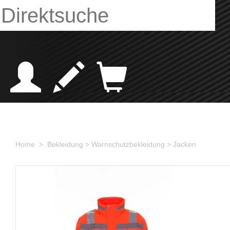
Home >
Bekleidung
> Warnschutzbekleidung
> Jacken