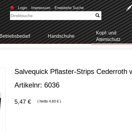
Login
Impressum
Erweiterte Suche
Kopf- und
Betriebsbedarf
Handschuhe
Atemschutz
Salvequick Pflaster-Strips Cederroth 
Artikelnr: 6036
5,47 €
( Netto 4,60 € )