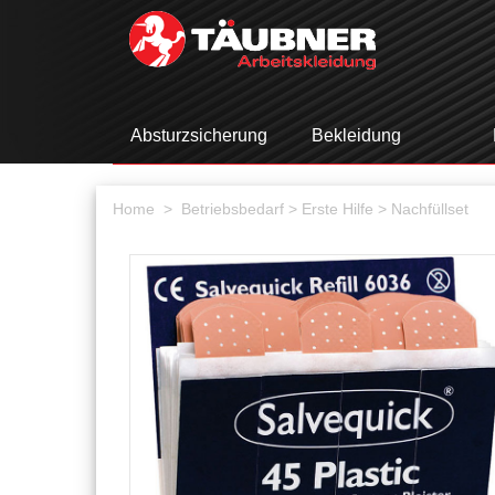
Absturzsicherung
Bekleidung
Home >
Betriebsbedarf
> Erste Hilfe
> Nachfüllset